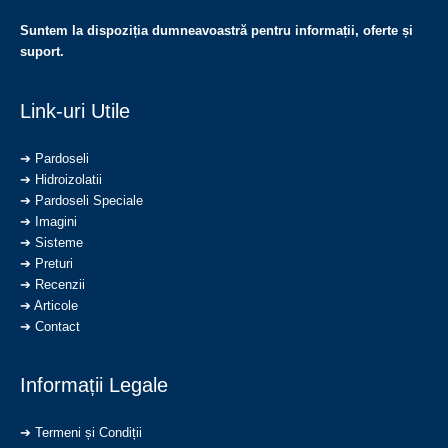
Suntem la dispoziția dumneavoastră pentru informații, oferte și
suport.
Link-uri Utile
➔
Pardoseli
➔
Hidroizolatii
➔
Pardoseli Speciale
➔
Imagini
➔
S
isteme
➔
Preturi
➔
Recenzii
➔
Articole
➔
Contact
Informații Legale
➔
Termeni și Condiții