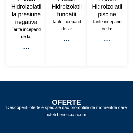
Hidroizolatii
Hidroizolatii
Hidroizolatii
la presiune
fundatii
piscine
negativa
Tarife incepand
Tarife incepand
de la:
de la:
Tarife incepand
de la:
…
…
…
OFERTE
Descoperiti ofertele speciale sau promotiile de momentde care
puteti beneficia acum!