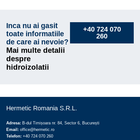
Inca nu ai gasit
+40 724 070
toate informatiile
260
de care ai nevoie?
Mai multe detalii
despre
hidroizolatii
Hermetic Romania S.R.L.
Adresa:
B-dul Timișoara nr. 84, Sector 6, București
Email:
office@hermetic.ro
Telefon:
+‪40 724 070 260‬