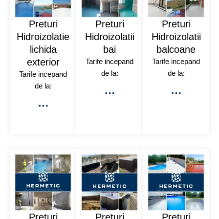
Preturi
Preturi
Preturi
Hidroizolatie
Hidroizolatii
Hidroizolatii
lichida
bai
balcoane
exterior
Tarife incepand
Tarife incepand
de la:
de la:
Tarife incepand
de la:
…
…
…
Preturi
Preturi
Preturi