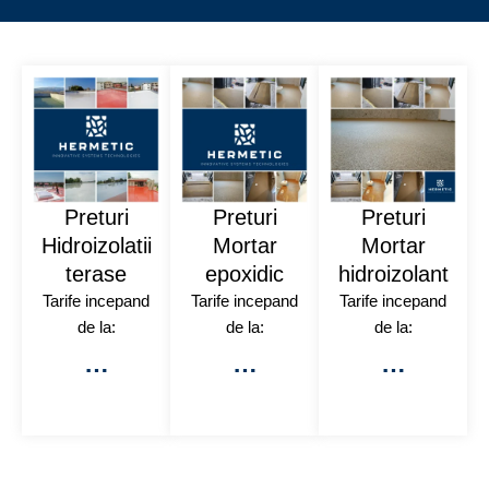
Preturi
Preturi
Preturi
Hidroizolatii
Mortar
Mortar
terase
epoxidic
hidroizolant
Tarife incepand
Tarife incepand
Tarife incepand
de la:
de la:
de la:
…
…
…