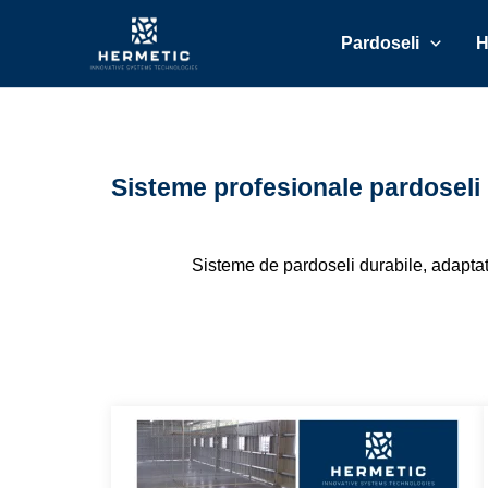
Skip
to
Pardoseli
H
content
Sisteme profesionale pardoseli
Sisteme de pardoseli durabile, adaptate 