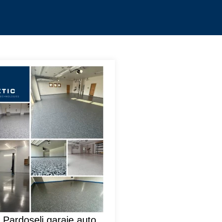
 Pardoseli garaje auto