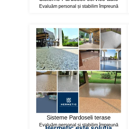
Evaluăm personal și stabilim împreună
Sisteme Pardoseli terase
Evaluăm personal și stabilim împreună
Hermetic este soluția