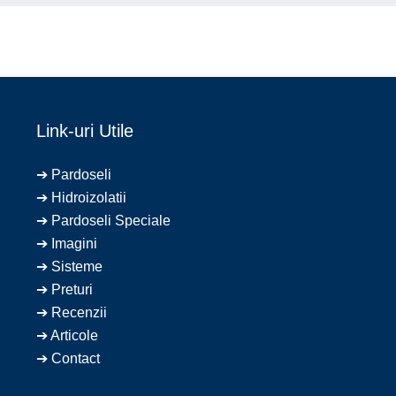
Link-uri Utile
➔
Pardoseli
➔
Hidroizolatii
➔
Pardoseli Speciale
➔
Imagini
➔
S
isteme
➔
Preturi
➔
Recenzii
➔
Articole
➔
Contact