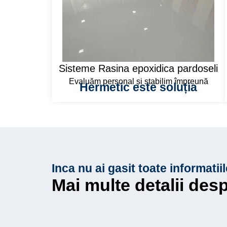
Sisteme Rasina epoxidica pardoseli
Evaluăm personal și stabilim împreună
Hermetic este soluția
Inca nu ai gasit toate informatii
Mai multe detalii des