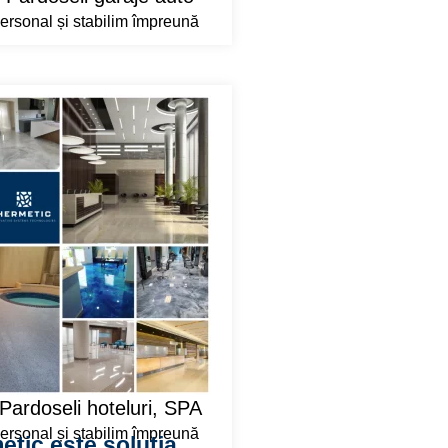
rsonal și stabilim împreună
Pardoseli hoteluri, SPA
rsonal și stabilim împreună
etic este soluția