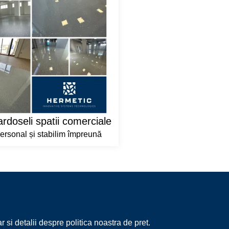
rdoseli spatii comerciale
rsonal și stabilim împreună
 si detalii despre politica noastra de pret.